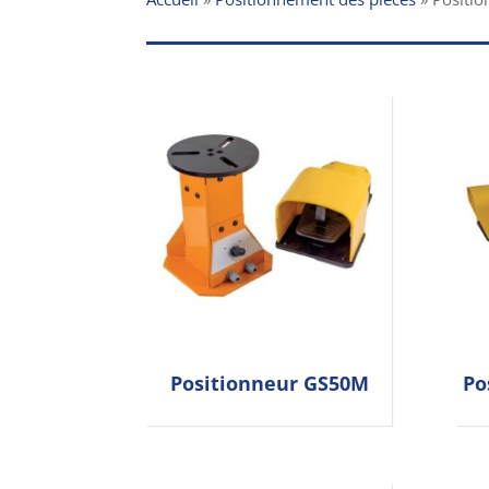
Positionneur GS50M
Po