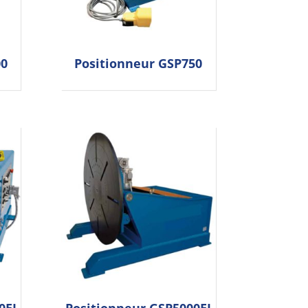
00
Positionneur GSP750
0EI
Positionneur GSP5000EI