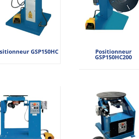
sitionneur GSP150HC
Positionneur
GSP150HC200