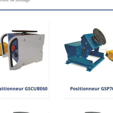
sitionneur GSCUBE60
Positionneur GSP7