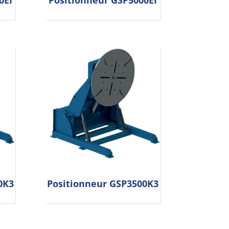
0K3
Positionneur GSP3500K3