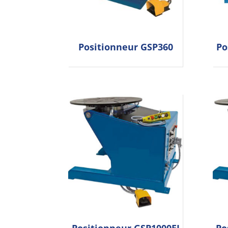
Positionneur GSP360
Po
Positionneur GSP1000EI
Po